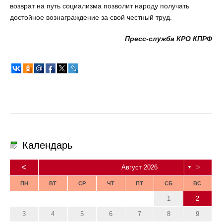
возврат на путь социализма позволит народу получать
достойное вознаграждение за свой честный труд.
Пресс-служба КРО КПРФ
Календарь
<
>
Август 2026
▼
ПН
ВТ
СР
ЧТ
ПТ
СБ
ВС
1
2
3
4
5
6
7
8
9